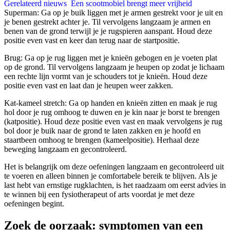
Gerelateerd nieuws
Een scootmobiel brengt meer vrijheid
Superman: Ga op je buik liggen met je armen gestrekt voor je uit en
je benen gestrekt achter je. Til vervolgens langzaam je armen en
benen van de grond terwijl je je rugspieren aanspant. Houd deze
positie even vast en keer dan terug naar de startpositie.
Brug: Ga op je rug liggen met je knieën gebogen en je voeten plat
op de grond. Til vervolgens langzaam je heupen op zodat je lichaam
een rechte lijn vormt van je schouders tot je knieën. Houd deze
positie even vast en laat dan je heupen weer zakken.
Kat-kameel stretch: Ga op handen en knieën zitten en maak je rug
hol door je rug omhoog te duwen en je kin naar je borst te brengen
(katpositie). Houd deze positie even vast en maak vervolgens je rug
bol door je buik naar de grond te laten zakken en je hoofd en
staartbeen omhoog te brengen (kameelpositie). Herhaal deze
beweging langzaam en gecontroleerd.
Het is belangrijk om deze oefeningen langzaam en gecontroleerd uit
te voeren en alleen binnen je comfortabele bereik te blijven. Als je
last hebt van ernstige rugklachten, is het raadzaam om eerst advies in
te winnen bij een fysiotherapeut of arts voordat je met deze
oefeningen begint.
Zoek de oorzaak: symptomen van een