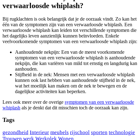
verwaarloosde whiplash?
Bij rugklachten is ook belangrijk dat je de oorzaak vindt. Zo kan het
één van de symptomen zijn van een verwaarloosde whiplash. Een
verwaarloosde whiplash kan leiden tot verschillende symptomen die
het dagelijks leven aanzienlijk kunnen beïnvloeden. Enkele
veelvoorkomende symptomen van een verwaarloosde whiplash zijn:
Aanhoudende nekpijn: Een van de meest voorkomende
symptomen van een verwaarloosde whiplash is aanhoudende
nekpijn, die kan variëren van mild tot ernstig en langdurig kan
aanhouden.
Stijfheid in de nek: Mensen met een verwaarloosde whiplash
kunnen ook last hebben van aanhoudende stijfheid in de nek,
wat het moeilijk kan maken om de nek te bewegen en de
dagelijkse activiteiten kan beperken.
Lees ook meer over de overige
symptomen van een verwaarloosde
whiplash
als je denkt dat dit misschien toch de oorzaak kan zijn.
Tags
gezondheid
Interieur
meubels
rijschool
sporten
technologie
Trouwen
werk
Werkplek
Wonen