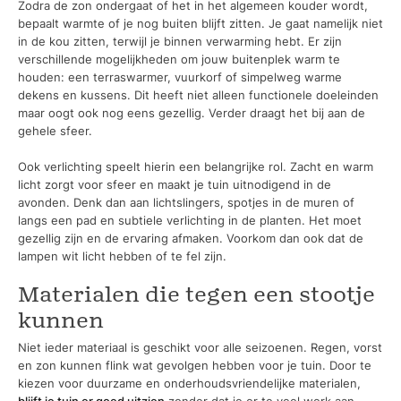
Zodra de zon ondergaat of het in het algemeen kouder wordt,
bepaalt warmte of je nog buiten blijft zitten. Je gaat namelijk niet
in de kou zitten, terwijl je binnen verwarming hebt. Er zijn
verschillende mogelijkheden om jouw buitenplek warm te
houden: een terraswarmer, vuurkorf of simpelweg warme
dekens en kussens. Dit heeft niet alleen functionele doeleinden
maar oogt ook nog eens gezellig. Verder draagt het bij aan de
gehele sfeer.
Ook verlichting speelt hierin een belangrijke rol. Zacht en warm
licht zorgt voor sfeer en maakt je tuin uitnodigend in de
avonden. Denk dan aan lichtslingers, spotjes in de muren of
langs een pad en subtiele verlichting in de planten. Het moet
gezellig zijn en de ervaring afmaken. Voorkom dan ook dat de
lampen wit licht hebben of te fel zijn.
Materialen die tegen een stootje
kunnen
Niet ieder materiaal is geschikt voor alle seizoenen. Regen, vorst
en zon kunnen flink wat gevolgen hebben voor je tuin. Door te
kiezen voor duurzame en onderhoudsvriendelijke materialen,
blijft je tuin er goed uitzien
zonder dat je er te veel werk aan