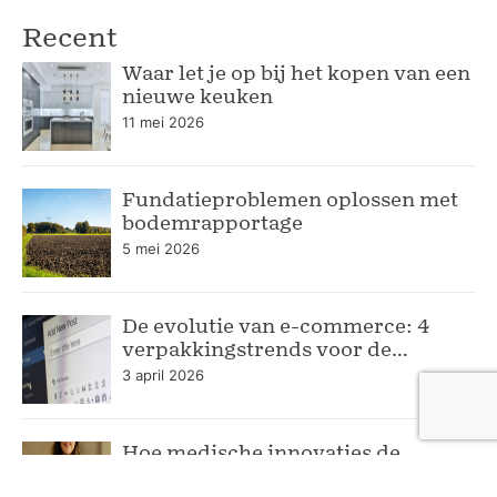
Recent
Waar let je op bij het kopen van een
nieuwe keuken
11 mei 2026
Fundatieproblemen oplossen met
bodemrapportage
5 mei 2026
De evolutie van e-commerce: 4
verpakkingstrends voor de
moderne webshop
3 april 2026
Hoe medische innovaties de
gezondheidszorg blijven