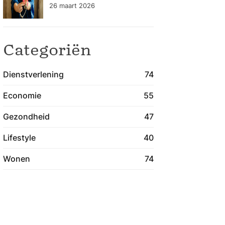
gezondheidszorg
26 maart 2026
blijven verbeteren
Categoriën
Dienstverlening
74
Economie
55
Gezondheid
47
Lifestyle
40
Wonen
74