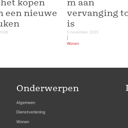
j het kopen
m aan
n een nieuwe
vervanging t
uken
is
 2026
5 november 2025
|
Wonen
Onderwerpen
Algemeen
Dienstverlening
Wonen