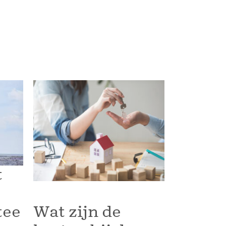
t
tee
Wat zijn de