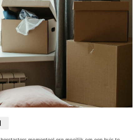
n herstarters momenteel erg moeilijk om een huis te