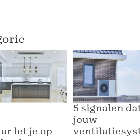
gorie
5 signalen da
jouw
r let je op
ventilatiesys