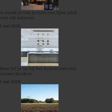
o maak je van je tuin een fijne plek
voor elk seizoen
1 mei 2026
Waar let je op bij het kopen van een
nieuwe keuken
1 mei 2026