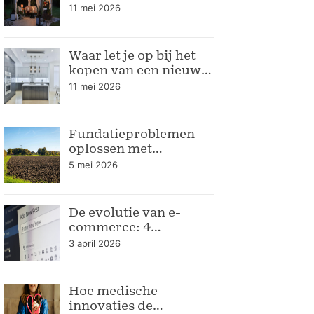
seizoen
11 mei 2026
Waar let je op bij het
kopen van een nieuwe
keuken
11 mei 2026
Fundatieproblemen
oplossen met
bodemrapportage
5 mei 2026
De evolutie van e-
commerce: 4
verpakkingstrends
3 april 2026
voor de moderne
webshop
Hoe medische
innovaties de