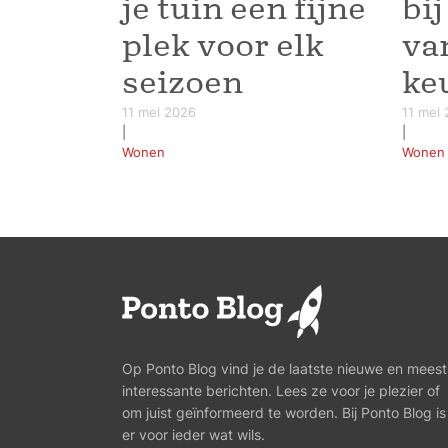
je tuin een fijne
bi
plek voor elk
va
seizoen
ke
11 mei 2026
11 mei
|
|
Wonen
Wonen
Op Ponto Blog vind je de laatste nieuwe en meest
interessante berichten. Lees ze voor je plezier of
om juist geïnformeerd te worden. Bij Ponto Blog is
er voor ieder wat wils.