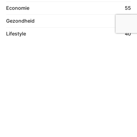
Economie
55
Gezondheid
47
Lifestyle
40
Wonen
74
Meer in deze categorie