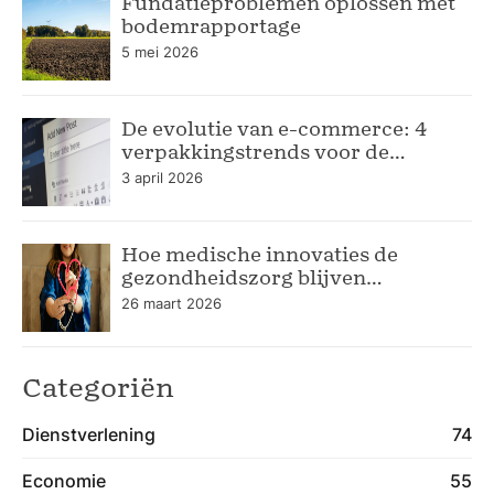
Fundatieproblemen oplossen met
bodemrapportage
5 mei 2026
De evolutie van e-commerce: 4
verpakkingstrends voor de
moderne webshop
3 april 2026
Hoe medische innovaties de
gezondheidszorg blijven
verbeteren
26 maart 2026
Categoriën
Dienstverlening
74
Economie
55