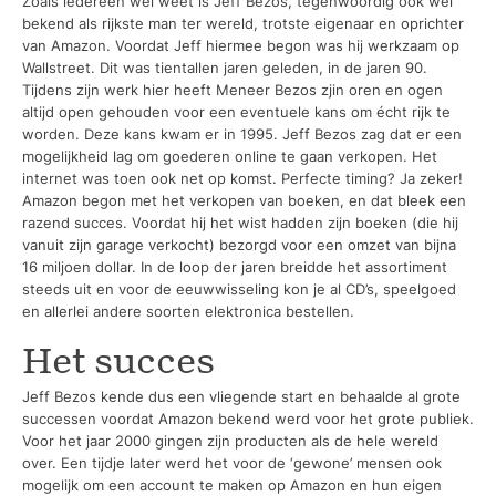
Zoals iedereen wel weet is Jeff Bezos, tegenwoordig ook wel
bekend als rijkste man ter wereld, trotste eigenaar en oprichter
van Amazon. Voordat Jeff hiermee begon was hij werkzaam op
Wallstreet. Dit was tientallen jaren geleden, in de jaren 90.
Tijdens zijn werk hier heeft Meneer Bezos zjin oren en ogen
altijd open gehouden voor een eventuele kans om écht rijk te
worden. Deze kans kwam er in 1995. Jeff Bezos zag dat er een
mogelijkheid lag om goederen online te gaan verkopen. Het
internet was toen ook net op komst. Perfecte timing? Ja zeker!
Amazon begon met het verkopen van boeken, en dat bleek een
razend succes. Voordat hij het wist hadden zijn boeken (die hij
vanuit zijn garage verkocht) bezorgd voor een omzet van bijna
16 miljoen dollar. In de loop der jaren breidde het assortiment
steeds uit en voor de eeuwwisseling kon je al CD’s, speelgoed
en allerlei andere soorten elektronica bestellen.
Het succes
Jeff Bezos kende dus een vliegende start en behaalde al grote
successen voordat Amazon bekend werd voor het grote publiek.
Voor het jaar 2000 gingen zijn producten als de hele wereld
over. Een tijdje later werd het voor de ‘gewone’ mensen ook
mogelijk om een account te maken op Amazon en hun eigen