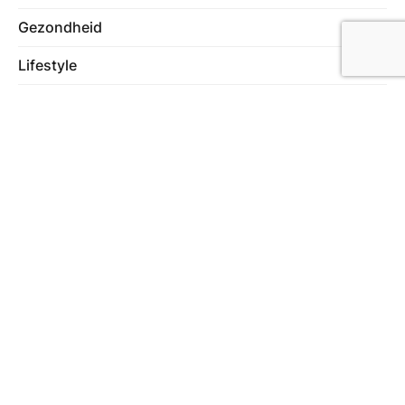
Gezondheid
47
Lifestyle
40
Wonen
74
Meer in deze categorie