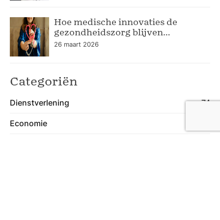
Hoe medische innovaties de
gezondheidszorg blijven
verbeteren
26 maart 2026
Categoriën
Dienstverlening
74
Economie
55
Gezondheid
47
Lifestyle
40
Wonen
74