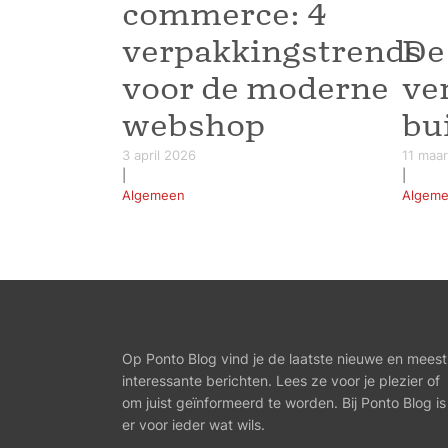
commerce: 4
verpakkingstrends
De
voor de moderne
ve
webshop
bu
3 april 2026
11 maa
|
|
Algemeen
Algem
Op Ponto Blog vind je de laatste nieuwe en meest
interessante berichten. Lees ze voor je plezier of
om juist geïnformeerd te worden. Bij Ponto Blog is
er voor ieder wat wils.