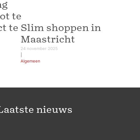
ng
ot te
t te
Slim shoppen in
Maastricht
24 november 2025
|
Algemeen
Laatste nieuws