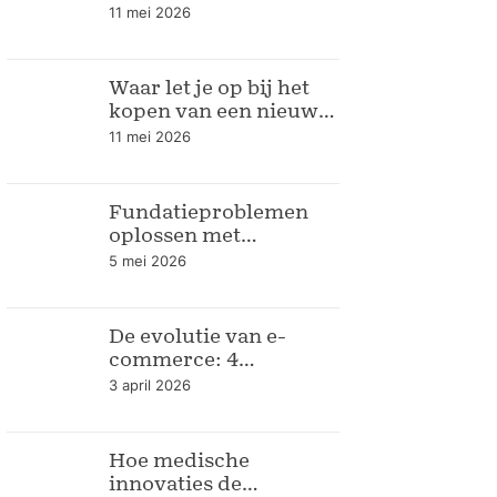
seizoen
11 mei 2026
Waar let je op bij het
kopen van een nieuwe
keuken
11 mei 2026
Fundatieproblemen
oplossen met
bodemrapportage
5 mei 2026
De evolutie van e-
commerce: 4
verpakkingstrends
3 april 2026
voor de moderne
webshop
Hoe medische
innovaties de