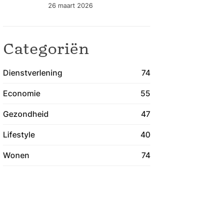
gezondheidszorg
26 maart 2026
blijven verbeteren
Categoriën
Dienstverlening
74
Economie
55
Gezondheid
47
Lifestyle
40
Wonen
74