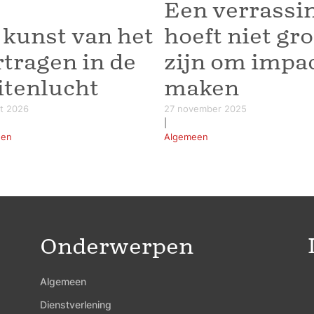
Een verrassi
 kunst van het
hoeft niet gro
rtragen in de
zijn om impac
itenlucht
maken
rt 2026
27 november 2025
|
een
Algemeen
Onderwerpen
Algemeen
Dienstverlening