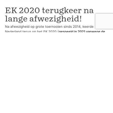
EK 2020 terugkeer na
lange afwezigheid!
Na afwezigheid op grote toernooien sinds 2014, keerde
Nederland terug op het EK 2020 (
gespeeld in 2021 vanwege de
COVID-19 pandemie
). Hoewel Nederland in de achtste finale
werd uitgeschakeld door Tsjechië, markeerde dit een belangrijke
stap in de wederopbouw van het nationale team. De
wederopstanding van het team wordt vaak besproken tijdens
inspirerende sessies in een vergaderlocatie in Limburg.
De Nederlandse voetbalgeschiedenis zit vol met
gedenkwaardige momenten die niet alleen de sportieve wereld
inspireren, maar ook dienen als waardevolle lessen tijdens
zakelijke en sportieve bijeenkomsten. Of het nu gaat om de
overwinning van 1988 of de uitdagingen van 2010, elk moment
biedt waardevolle inzichten. Dus wanneer je de volgende keer
een strategische sessie inplant op een vergaderlocatie, vergeet
dan niet om deze historische voetbalmomenten te gebruiken als
bron van inspiratie. Want zoals Johan Cruijff zei: "
Je moet
schieten, anders kun je niet scoren
."