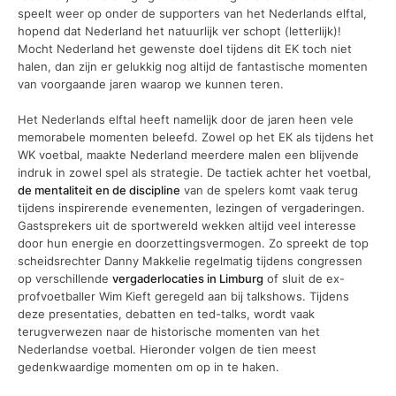
speelt weer op onder de supporters van het Nederlands elftal,
hopend dat Nederland het natuurlijk ver schopt (letterlijk)!
Mocht Nederland het gewenste doel tijdens dit EK toch niet
halen, dan zijn er gelukkig nog altijd de fantastische momenten
van voorgaande jaren waarop we kunnen teren.
Het Nederlands elftal heeft namelijk door de jaren heen vele
memorabele momenten beleefd. Zowel op het EK als tijdens het
WK voetbal, maakte Nederland meerdere malen een blijvende
indruk in zowel spel als strategie. De tactiek achter het voetbal,
de mentaliteit en de discipline
van de spelers komt vaak terug
tijdens inspirerende evenementen, lezingen of vergaderingen.
Gastsprekers uit de sportwereld wekken altijd veel interesse
door hun energie en doorzettingsvermogen. Zo spreekt de top
scheidsrechter Danny Makkelie regelmatig tijdens congressen
op verschillende
vergaderlocaties in Limburg
of sluit de ex-
profvoetballer Wim Kieft geregeld aan bij talkshows. Tijdens
deze presentaties, debatten en ted-talks, wordt vaak
terugverwezen naar de historische momenten van het
Nederlandse voetbal. Hieronder volgen de tien meest
gedenkwaardige momenten om op in te haken.