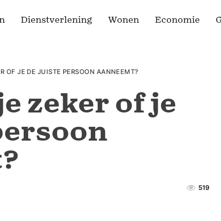
n
Dienstverlening
Wonen
Economie
G
R OF JE DE JUISTE PERSOON AANNEEMT?
e zeker of je
 persoon
t?
519