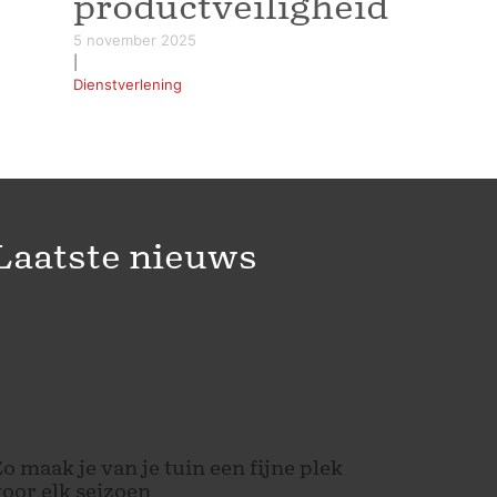
productveiligheid
5 november 2025
|
Dienstverlening
Laatste nieuws
o maak je van je tuin een fijne plek
voor elk seizoen