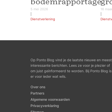
bodemrapportage
gr
5 mei 2026
16 maa
|
|
Dienstverlening
Dienstv
Op Ponto Blog vind je de laatste nieuwe en meest
interessante berichten. Lees ze voor je plezier of
om juist geïnformeerd te worden. Bij Ponto Blog is
er voor ieder wat wils.
Over ons
Partners
Algemene voorwaarden
Privacyverklaring
Sitemap