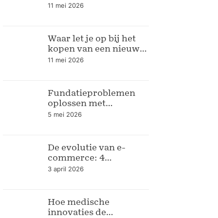
seizoen
11 mei 2026
Waar let je op bij het
kopen van een nieuwe
keuken
11 mei 2026
Fundatieproblemen
oplossen met
bodemrapportage
5 mei 2026
De evolutie van e-
commerce: 4
verpakkingstrends
3 april 2026
voor de moderne
webshop
Hoe medische
innovaties de