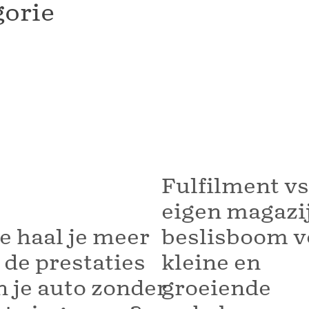
gorie
Fulfilment vs
eigen magazi
e haal je meer
beslisboom v
 de prestaties
kleine en
n je auto zonder
groeiende