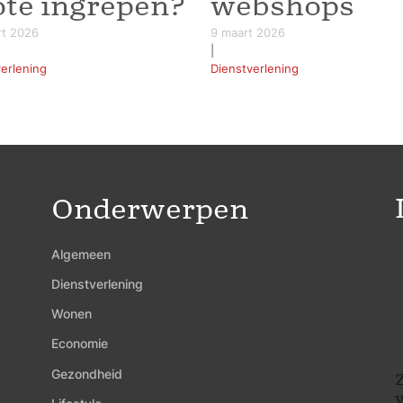
ote ingrepen?
webshops
rt 2026
9 maart 2026
|
erlening
Dienstverlening
Onderwerpen
Algemeen
Dienstverlening
Wonen
Economie
Gezondheid
Z