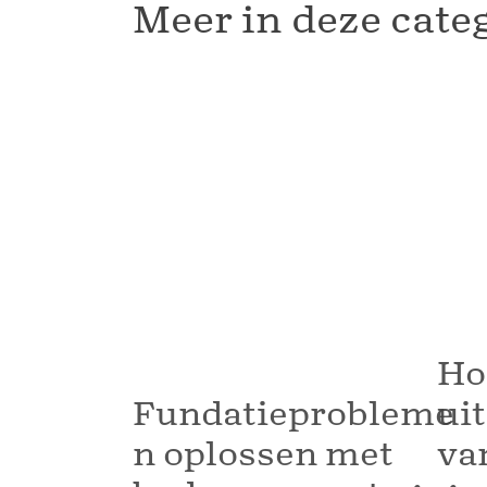
Meer in deze cate
Ho
Fundatieprobleme
uit
n oplossen met
va