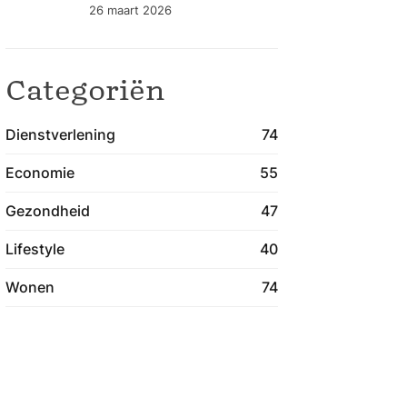
gezondheidszorg
26 maart 2026
blijven verbeteren
Categoriën
Dienstverlening
74
Economie
55
Gezondheid
47
Lifestyle
40
Wonen
74