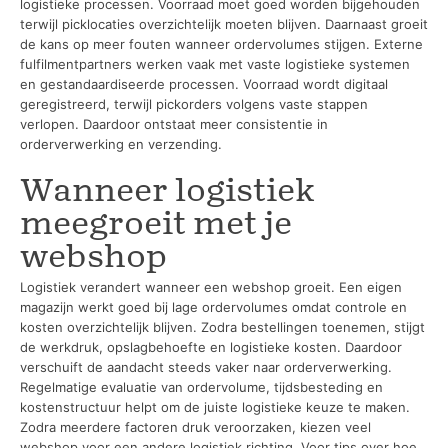
logistieke processen. Voorraad moet goed worden bijgehouden
terwijl picklocaties overzichtelijk moeten blijven. Daarnaast groeit
de kans op meer fouten wanneer ordervolumes stijgen. Externe
fulfilmentpartners werken vaak met vaste logistieke systemen
en gestandaardiseerde processen. Voorraad wordt digitaal
geregistreerd, terwijl pickorders volgens vaste stappen
verlopen. Daardoor ontstaat meer consistentie in
orderverwerking en verzending.
Wanneer logistiek
meegroeit met je
webshop
Logistiek verandert wanneer een webshop groeit. Een eigen
magazijn werkt goed bij lage ordervolumes omdat controle en
kosten overzichtelijk blijven. Zodra bestellingen toenemen, stijgt
de werkdruk, opslagbehoefte en logistieke kosten. Daardoor
verschuift de aandacht steeds vaker naar orderverwerking.
Regelmatige evaluatie van ordervolume, tijdsbesteding en
kostenstructuur helpt om de juiste logistieke keuze te maken.
Zodra meerdere factoren druk veroorzaken, kiezen veel
webshop voor een andere logistiek richting. Voor tips over hoe