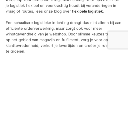
je logistiek flexibel en veerkrachtig houdt bij veranderingen in
vraag of routes, lees onze blog over
flexibele logistiek
.
Een schaalbare logistieke inrichting draagt dus niet alleen bij aan
efficiënte orderverwerking, maar zorgt ook voor meer
winstgevendheid van je webshop. Door slimme keuzes te maken
op het gebied van magazijn en fulfilment, zorg je voor optimale
klanttevredenheid, verkort je levertijden en creëer je ruimte om
te groeien.
Tags
gezondheid
Interieur
meubels
rijschool
sporten
technologie
Trouwen
werk
Werkplek
Wonen
Recent