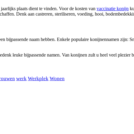
jaarlijks plaats dient te vinden. Voor de kosten van
vaccinatie konijn
ku
 schaffen. Denk aan castreren, steriliseren, voeding, hooi, bodembedekk
e een bijpassende naam hebben. Enkele populaire konijnennamen zijn: Snuf
bedenk leuke bijpassende namen. Van konijnen zult u heel veel plezier 
rouwen
werk
Werkplek
Wonen