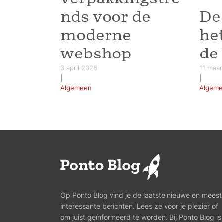
nds voor de
De
moderne
he
webshop
de
3 april 2026
11 maa
|
|
Algemeen
Algem
Op Ponto Blog vind je de laatste nieuwe en meest
interessante berichten. Lees ze voor je plezier of
om juist geïnformeerd te worden. Bij Ponto Blog is