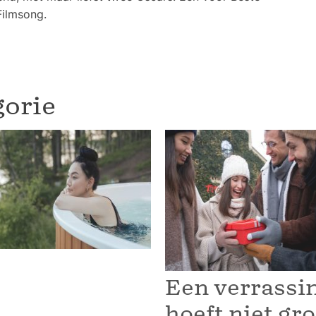
Filmsong.
gorie
Een verrassi
hoeft niet gr