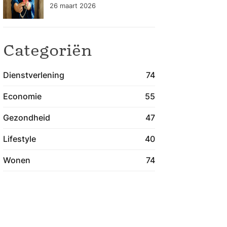
gezondheidszorg
26 maart 2026
blijven verbeteren
Categoriën
Dienstverlening
74
Economie
55
Gezondheid
47
Lifestyle
40
Wonen
74