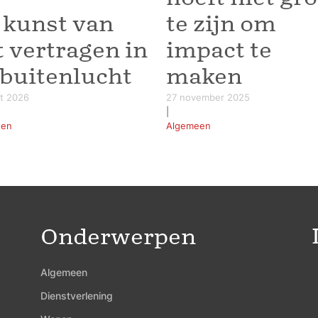
 kunst van
te zijn om
t vertragen in
impact te
 buitenlucht
maken
rt 2026
27 november 2025
|
een
Algemeen
Onderwerpen
Algemeen
Dienstverlening