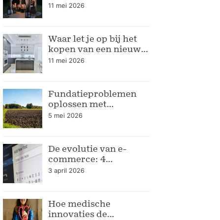
seizoen
11 mei 2026
Waar let je op bij het
kopen van een nieuwe
keuken
11 mei 2026
Fundatieproblemen
oplossen met
bodemrapportage
5 mei 2026
De evolutie van e-
commerce: 4
verpakkingstrends
3 april 2026
voor de moderne
webshop
Hoe medische
innovaties de