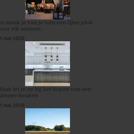
o maak je van je tuin een fijne plek
voor elk seizoen
1 mei 2026
Waar let je op bij het kopen van een
nieuwe keuken
1 mei 2026