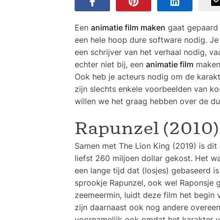
Een
animatie film maken
gaat gepaard m
een hele hoop dure software nodig. Je
een schrijver van het verhaal nodig, vaa
echter niet bij, een
animatie film
maken 
Ook heb je acteurs nodig om de karakt
zijn slechts enkele voorbeelden van k
willen we het graag hebben over de du
Rapunzel (2010)
Samen met The Lion King (2019) is dit 
liefst 260 miljoen dollar gekost. Het w
een lange tijd dat (losjes) gebaseerd 
sprookje Rapunzel, ook wel Raponsje ge
zeemeermin, luidt deze film het begin v
zijn daarnaast ook nog andere overee
voornamelijk ook omdat het karakter va