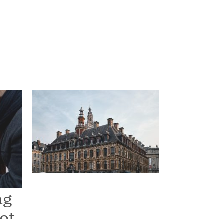
ng
oot