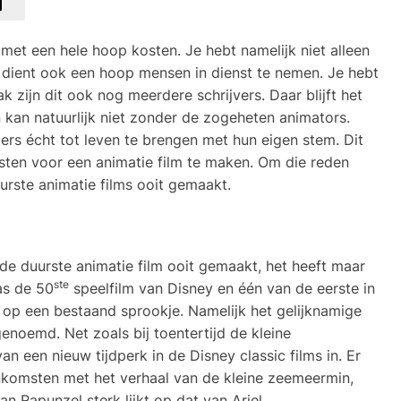
et een hele hoop kosten. Je hebt namelijk niet alleen
 dient ook een hoop mensen in dienst te nemen. Je hebt
k zijn dit ook nog meerdere schrijvers. Daar blijft het
kan natuurlijk niet zonder de zogeheten animators.
ers écht tot leven te brengen met hun eigen stem. Dit
osten voor een animatie film te maken. Om die reden
urste animatie films ooit gemaakt.
de duurste animatie film ooit gemaakt, het heeft maar
ste
as de 50
speelfilm van Disney en één van de eerste in
is op een bestaand sprookje. Namelijk het gelijknamige
noemd. Net zoals bij toentertijd de kleine
an een nieuw tijdperk in de Disney classic films in. Er
nkomsten met het verhaal van de kleine zeemeermin,
n Rapunzel sterk lijkt op dat van Ariel.