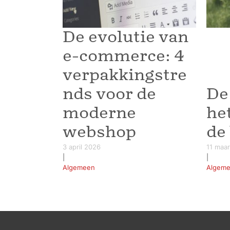
De evolutie van
e-commerce: 4
verpakkingstre
nds voor de
De
moderne
he
webshop
de
3 april 2026
11 maa
|
|
Algemeen
Algem