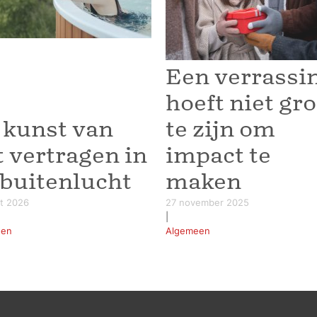
Een verrassi
hoeft niet gr
 kunst van
te zijn om
t vertragen in
impact te
 buitenlucht
maken
rt 2026
27 november 2025
|
een
Algemeen