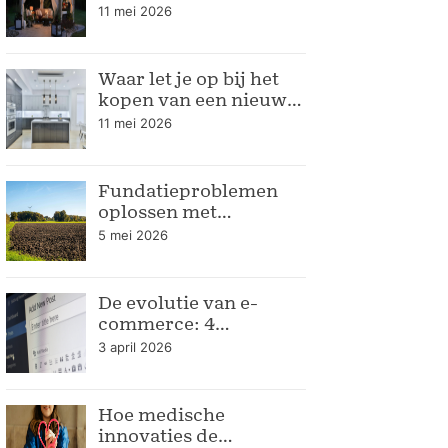
seizoen
11 mei 2026
Waar let je op bij het
kopen van een nieuwe
keuken
11 mei 2026
Fundatieproblemen
oplossen met
bodemrapportage
5 mei 2026
De evolutie van e-
commerce: 4
verpakkingstrends
3 april 2026
voor de moderne
webshop
Hoe medische
innovaties de