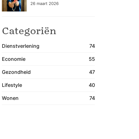
gezondheidszorg
26 maart 2026
blijven verbeteren
Categoriën
Dienstverlening
74
Economie
55
Gezondheid
47
Lifestyle
40
Wonen
74