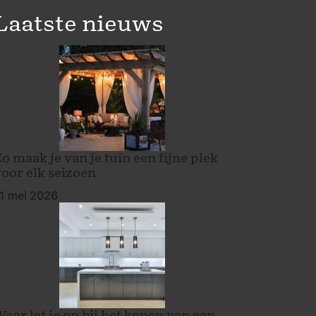
Laatste nieuws
o maak je van je tuin een fijne plek
voor elk seizoen
1 mei 2026
Waar let je op bij het kopen van een