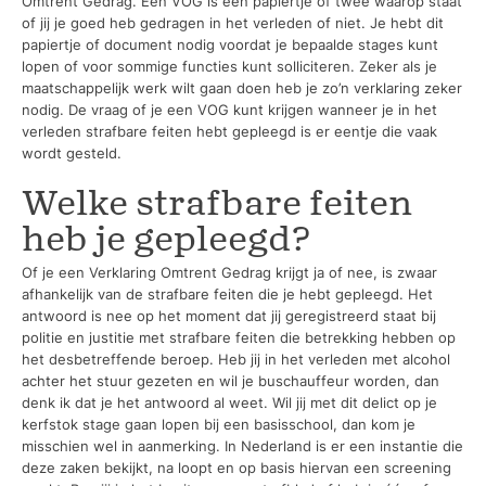
Omtrent Gedrag. Een VOG is een papiertje of twee waarop staat
of jij je goed heb gedragen in het verleden of niet. Je hebt dit
papiertje of document nodig voordat je bepaalde stages kunt
lopen of voor sommige functies kunt solliciteren. Zeker als je
maatschappelijk werk wilt gaan doen heb je zo’n verklaring zeker
nodig. De vraag of je een VOG kunt krijgen wanneer je in het
verleden strafbare feiten hebt gepleegd is er eentje die vaak
wordt gesteld.
Welke strafbare feiten
heb je gepleegd?
Of je een Verklaring Omtrent Gedrag krijgt ja of nee, is zwaar
afhankelijk van de strafbare feiten die je hebt gepleegd. Het
antwoord is nee op het moment dat jij geregistreerd staat bij
politie en justitie met strafbare feiten die betrekking hebben op
het desbetreffende beroep. Heb jij in het verleden met alcohol
achter het stuur gezeten en wil je buschauffeur worden, dan
denk ik dat je het antwoord al weet. Wil jij met dit delict op je
kerfstok stage gaan lopen bij een basisschool, dan kom je
misschien wel in aanmerking. In Nederland is er een instantie die
deze zaken bekijkt, na loopt en op basis hiervan een screening