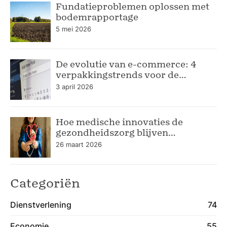
Fundatieproblemen oplossen met
bodemrapportage
5 mei 2026
De evolutie van e-commerce: 4
verpakkingstrends voor de
moderne webshop
3 april 2026
Hoe medische innovaties de
gezondheidszorg blijven
verbeteren
26 maart 2026
Categoriën
Dienstverlening
74
Economie
55