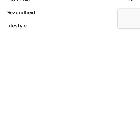
Gezondheid
47
Lifestyle
40
Wonen
74
Meer in deze categorie