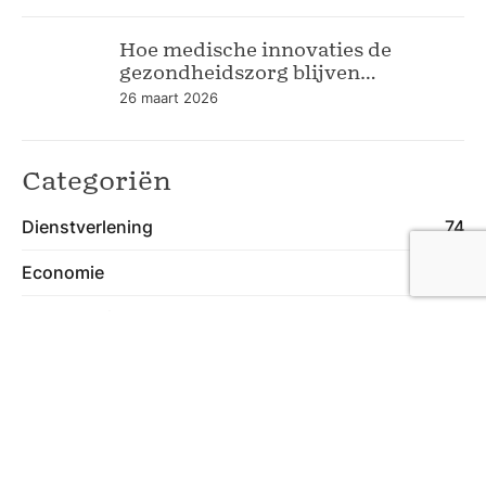
Hoe medische innovaties de
gezondheidszorg blijven
verbeteren
26 maart 2026
Categoriën
Dienstverlening
74
Economie
55
Gezondheid
47
Lifestyle
40
Wonen
74